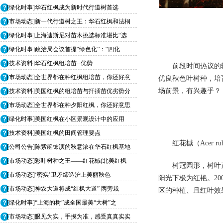
[绿化时事]华石红枫成为新时代行道树首选
[市场动态]新一代行道树之王：华石红枫和法桐
[绿化时事]上海迪斯尼对苗木挑选标准堪比“选
[绿化时事]政治局会议首提“绿色化”：“四化
[技术资料]华石红枫组培苗--优势
前段时间热议的
[市场动态]全世界都在种红枫组培苗，你还好意
优良秋色叶树种，培
场前景，有兴趣乎？
[技术资料]美国红枫的组培苗与扦插苗优劣势分
[市场动态]全世界都在种夕阳红枫，你还好意思
[绿化时事]美国红枫在小区景观设计中的应用
[技术资料]美国红枫的田间管理要点
红花槭（Acer r
[公司公告]陈紫函饰演的秋意浓在华石红枫基地
[市场动态]彩叶树种之王——红花槭(北美红枫
树冠园形，树叶
[市场动态]‘密实’卫矛缔造沪上美丽秋色
阳光下极为红艳。2
[市场动态]神农大道将成“红枫大道” 两旁栽
区的种植、且红叶效
[绿化时事]“上海的树”成全国最美“大树”之
[市场动态]眼见为实，手摸为准，感受真真实实