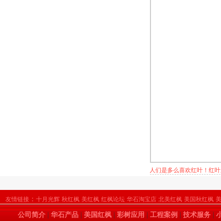
人们是多么喜欢红叶！红叶
：
友情链接
十月光辉
秋红枫
美红枫
红枫论坛
华石淘宝店
北美红枫
美国秋红枫
公司简介
|
华石产品
|
美国红枫
|
彩树应用
|
工程案例
|
技术服务
|