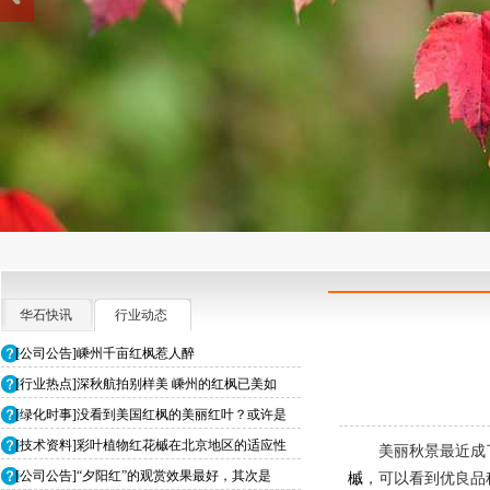
华石快讯
行业动态
[公司公告]嵊州千亩红枫惹人醉
[行业热点]深秋航拍别样美 嵊州的红枫已美如
[绿化时事]没看到美国红枫的美丽红叶？或许是
[技术资料]彩叶植物红花槭在北京地区的适应性
美丽秋景最近成
[公司公告]“夕阳红”的观赏效果最好，其次是
槭
，可以看到优良品