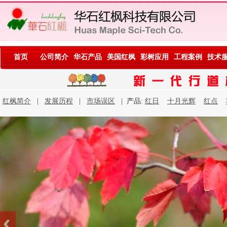
首页
公司简介
华石产品
美国红枫
彩树应用
工程案例
技术
红枫简介
|
发展历程
|
市场误区
| 产品:
红日
十月光辉
红点