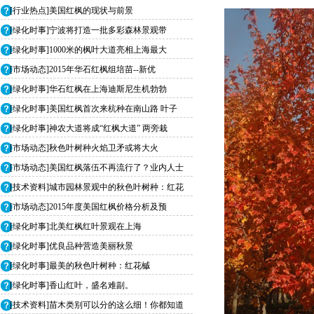
[行业热点]美国红枫的现状与前景
[绿化时事]宁波将打造一批多彩森林景观带
[绿化时事]1000米的枫叶大道亮相上海最大
[市场动态]2015年华石红枫组培苗--新优
[绿化时事]华石红枫在上海迪斯尼生机勃勃
[绿化时事]美国红枫首次来杭种在南山路 叶子
[绿化时事]神农大道将成“红枫大道” 两旁栽
[市场动态]秋色叶树种火焰卫矛或将大火
[市场动态]美国红枫落伍不再流行了？业内人士
[技术资料]城市园林景观中的秋色叶树种：红花
[市场动态]2015年度美国红枫价格分析及预
[绿化时事]北美红枫红叶景观在上海
[绿化时事]优良品种营造美丽秋景
[绿化时事]最美的秋色叶树种：红花槭
[绿化时事]香山红叶，盛名难副。
[技术资料]苗木类别可以分的这么细！你都知道