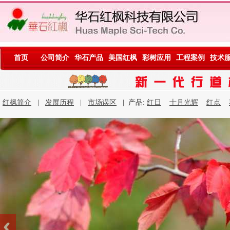
首页
公司简介
华石产品
美国红枫
彩树应用
工程案例
技术
红枫简介
|
发展历程
|
市场误区
| 产品:
红日
十月光辉
红点