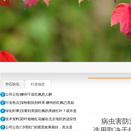
华石快讯
行业动态
[公司公告]嵊州千亩红枫惹人醉
[行业热点]深秋航拍别样美 嵊州的红枫已美如
[绿化时事]没看到美国红枫的美丽红叶？或许是
[技术资料]彩叶植物红花槭在北京地区的适应性
病虫害防
[公司公告]“夕阳红”的观赏效果最好，其次是
选用取决于