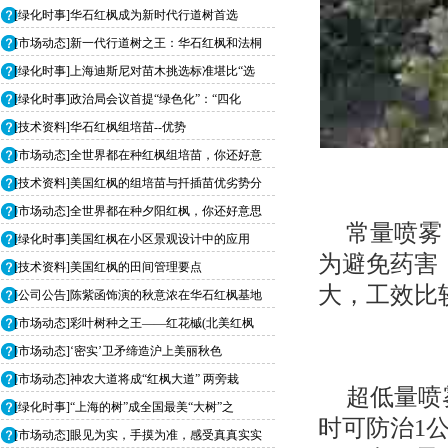
[绿化时事]华石红枫成为新时代行道树首选
[市场动态]新一代行道树之王：华石红枫和法桐
[绿化时事]上海迪斯尼对苗木挑选标准堪比“选
[绿化时事]政治局会议首提“绿色化”：“四化
[技术资料]华石红枫组培苗--优势
[市场动态]全世界都在种红枫组培苗，你还好意
[技术资料]美国红枫的组培苗与扦插苗优劣势分
[市场动态]全世界都在种夕阳红枫，你还好意思
常量喷雾
[绿化时事]美国红枫在小区景观设计中的应用
为避免药害
[技术资料]美国红枫的田间管理要点
大，工效比
[公司公告]陈紫函饰演的秋意浓在华石红枫基地
[市场动态]彩叶树种之王——红花槭(北美红枫
[市场动态]‘密实’卫矛缔造沪上美丽秋色
[市场动态]神农大道将成“红枫大道” 两旁栽
超低量喷
[绿化时事]“上海的树”成全国最美“大树”之
时可防治1公
[市场动态]眼见为实，手摸为准，感受真真实实