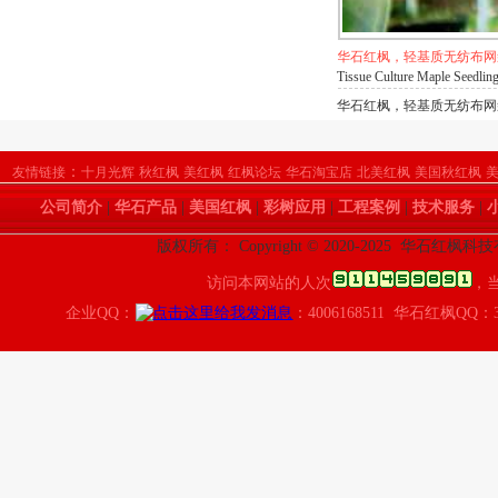
华石红枫，轻基质无纺布网
Tissue Culture Maple Seedlin
华石红枫，轻基质无纺布网袋
：
友情链接
十月光辉
秋红枫
美红枫
红枫论坛
华石淘宝店
北美红枫
美国秋红枫
公司简介
|
华石产品
|
美国红枫
|
彩树应用
|
工程案例
|
技术服务
|
版权所有： Copyright © 2020-2025 华石红枫
访问本网站的人次
，
企业QQ：
：4006168511 华石红枫QQ：3