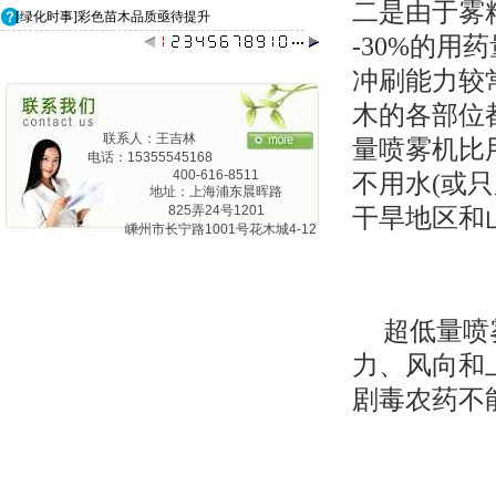
二是由于雾
[绿化时事]彩色苗木品质亟待提升
-30%的
冲刷能力较
木的各部位
联系人：王吉林
量喷雾机比用
电话：15355545168
400-616-8511
不用水(或
地址：上海浦东晨晖路
825弄24号1201
干旱地区和
嵊州市长宁路1001号花木城4-12
超低量喷
力、风向和
剧毒农药不