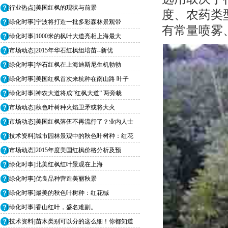
[行业热点]美国红枫的现状与前景
度、农药类
[绿化时事]宁波将打造一批多彩森林景观带
有常量喷雾
[绿化时事]1000米的枫叶大道亮相上海最大
[市场动态]2015年华石红枫组培苗--新优
[绿化时事]华石红枫在上海迪斯尼生机勃勃
[绿化时事]美国红枫首次来杭种在南山路 叶子
[绿化时事]神农大道将成“红枫大道” 两旁栽
[市场动态]秋色叶树种火焰卫矛或将大火
[市场动态]美国红枫落伍不再流行了？业内人士
[技术资料]城市园林景观中的秋色叶树种：红花
[市场动态]2015年度美国红枫价格分析及预
[绿化时事]北美红枫红叶景观在上海
[绿化时事]优良品种营造美丽秋景
[绿化时事]最美的秋色叶树种：红花槭
[绿化时事]香山红叶，盛名难副。
[技术资料]苗木类别可以分的这么细！你都知道