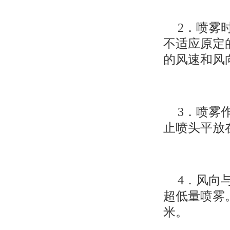
2．喷雾
不适应原定
的风速和风
3．喷雾
止喷头平放
4．风向
超低量喷雾
米。