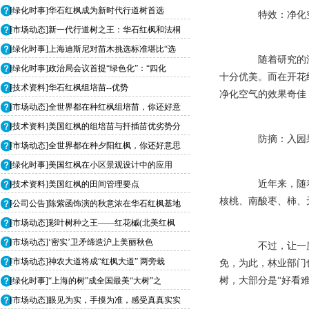
[绿化时事]华石红枫成为新时代行道树首选
特效：净化
[市场动态]新一代行道树之王：华石红枫和法桐
[绿化时事]上海迪斯尼对苗木挑选标准堪比“选
随着研究的深
[绿化时事]政治局会议首提“绿色化”：“四化
十分优美。而在开花
[技术资料]华石红枫组培苗--优势
净化空气的效果奇佳
[市场动态]全世界都在种红枫组培苗，你还好意
[技术资料]美国红枫的组培苗与扦插苗优劣势分
防摘：入园果
[市场动态]全世界都在种夕阳红枫，你还好意思
[绿化时事]美国红枫在小区景观设计中的应用
近年来，随着
[技术资料]美国红枫的田间管理要点
核桃、南酸枣、柿、
[公司公告]陈紫函饰演的秋意浓在华石红枫基地
[市场动态]彩叶树种之王——红花槭(北美红枫
[市场动态]‘密实’卫矛缔造沪上美丽秋色
不过，让一度被
[市场动态]神农大道将成“红枫大道” 两旁栽
免，为此，林业部门
树，大部分是“好看
[绿化时事]“上海的树”成全国最美“大树”之
[市场动态]眼见为实，手摸为准，感受真真实实