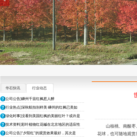
华石快讯
行业动态
[公司公告]嵊州千亩红枫惹人醉
[行业热点]深秋航拍别样美 嵊州的红枫已美如
[绿化时事]没看到美国红枫的美丽红叶？或许是
[技术资料]彩叶植物红花槭在北京地区的适应性
山核桃、南酸枣
[公司公告]“夕阳红”的观赏效果最好，其次是
花球，也可随地观赏