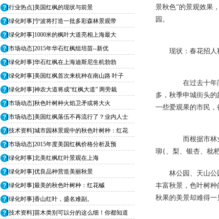
景秋色”的景观效果
[行业热点]美国红枫的现状与前景
园。
[绿化时事]宁波将打造一批多彩森林景观带
[绿化时事]1000米的枫叶大道亮相上海最大
[市场动态]2015年华石红枫组培苗--新优
现状：春花招人
[绿化时事]华石红枫在上海迪斯尼生机勃勃
[绿化时事]美国红枫首次来杭种在南山路 叶子
在过去十年间，
[绿化时事]神农大道将成“红枫大道” 两旁栽
多，秋季申城街头的
[市场动态]秋色叶树种火焰卫矛或将大火
一些爱观果的市民，
[市场动态]美国红枫落伍不再流行了？业内人士
[技术资料]城市园林景观中的秋色叶树种：红花
而根据市林业总
[市场动态]2015年度美国红枫价格分析及预
珋{、梨、银杏、枇
[绿化时事]北美红枫红叶景观在上海
[绿化时事]优良品种营造美丽秋景
林公园、天山公
[绿化时事]最美的秋色叶树种：红花槭
丰富秋景，色叶树种
秋果的美景却难得一
[绿化时事]香山红叶，盛名难副。
[技术资料]苗木类别可以分的这么细！你都知道