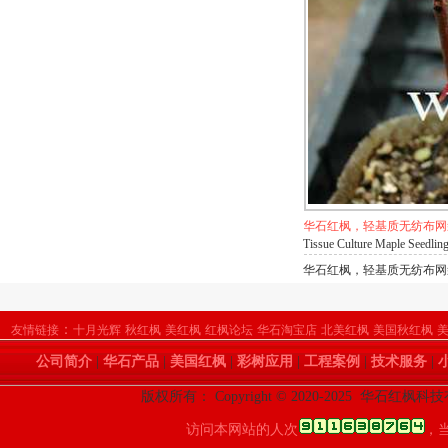
华石红枫，轻基质无纺布网
Tissue Culture Maple Seedlin
华石红枫，轻基质无纺布网袋
：
友情链接
十月光辉
秋红枫
美红枫
红枫论坛
华石淘宝店
北美红枫
美国秋红枫
公司简介
|
华石产品
|
美国红枫
|
彩树应用
|
工程案例
|
技术服务
|
版权所有： Copyright © 2020-2025 华石红枫
访问本网站的人次
，