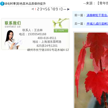
--来源：【青年
[绿化时事]彩色苗木品质亟待提升
前一篇：
谈柳树蛀干害虫
后一篇：
申城八成行道树
联系人：王吉林
电话：15355545168
400-616-8511
地址：上海浦东晨晖路
825弄24号1201
嵊州市长宁路1001号花木城4-12