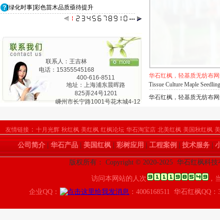
[绿化时事]彩色苗木品质亟待提升
联系人：王吉林
电话：15355545168
华石红枫，轻基质无纺布网
400-616-8511
Tissue Culture Maple Seedlin
地址：上海浦东晨晖路
825弄24号1201
华石红枫，轻基质无纺布网袋
嵊州市长宁路1001号花木城4-12
：
友情链接
十月光辉
秋红枫
美红枫
红枫论坛
华石淘宝店
北美红枫
美国秋红枫
公司简介
|
华石产品
|
美国红枫
|
彩树应用
|
工程案例
|
技术服务
|
版权所有： Copyright © 2020-2025 华石红枫
访问本网站的人次
，
企业QQ：
：4006168511 华石红枫QQ：3