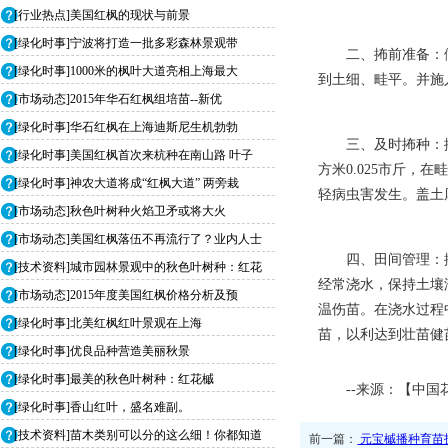
[行业热点]美国红枫的现状与前景
[绿化时事]宁波将打造一批多彩森林景观带
二、抪前准备：
[绿化时事]1000米的枫叶大道亮相上海最大
到土细、畦平。并施
[市场动态]2015年华石红枫组培苗--新优
[绿化时事]华石红枫在上海迪斯尼生机勃勃
三、及时抪种：
[绿化时事]美国红枫首次来杭种在南山路 叶子
方米0.025市斤
[绿化时事]神农大道将成“红枫大道” 两旁栽
轻病虫害发生。盖土
[市场动态]秋色叶树种火焰卫矛或将大火
[市场动态]美国红枫落伍不再流行了？业内人士
四、田间管理：
[技术资料]城市园林景观中的秋色叶树种：红花
经常浇水，保持土壤
[市场动态]2015年度美国红枫价格分析及预
温伤苗。在浇水过程
[绿化时事]北美红枫红叶景观在上海
苗，以利达到壮苗健
[绿化时事]优良品种营造美丽秋景
[绿化时事]最美的秋色叶树种：红花槭
--来源：【中国
[绿化时事]香山红叶，盛名难副。
[技术资料]苗木类别可以分的这么细！你都知道
前一篇：
元宝槭播种育苗