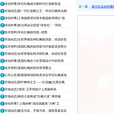
[绿化时事]华石红枫成为新时代行道树首选
后一篇：
南方红豆杉的繁
[市场动态]新一代行道树之王：华石红枫和法桐
[绿化时事]上海迪斯尼对苗木挑选标准堪比“选
[绿化时事]政治局会议首提“绿色化”：“四化
[技术资料]华石红枫组培苗--优势
[市场动态]全世界都在种红枫组培苗，你还好意
[技术资料]美国红枫的组培苗与扦插苗优劣势分
[市场动态]全世界都在种夕阳红枫，你还好意思
[绿化时事]美国红枫在小区景观设计中的应用
[技术资料]美国红枫的田间管理要点
[公司公告]陈紫函饰演的秋意浓在华石红枫基地
[市场动态]彩叶树种之王——红花槭(北美红枫
[市场动态]‘密实’卫矛缔造沪上美丽秋色
[市场动态]神农大道将成“红枫大道” 两旁栽
[绿化时事]“上海的树”成全国最美“大树”之
[市场动态]眼见为实，手摸为准，感受真真实实