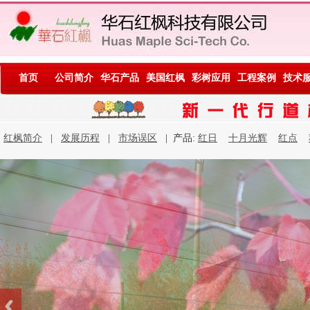
首页
公司简介
华石产品
美国红枫
彩树应用
工程案例
技术
红枫简介
|
发展历程
|
市场误区
| 产品:
红日
十月光辉
红点