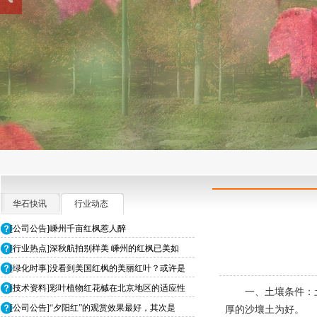
华石快讯
行业动态
[公司公告]嵊州千亩红枫惹人醉
[行业热点]深秋航拍别样美 嵊州的红枫已美如
[绿化时事]没看到美国红枫的美丽红叶？或许是
[技术资料]彩叶植物红花槭在北京地区的适应性
一、土壤条件：
[公司公告]“夕阳红”的观赏效果最好，其次是
厚的沙壤土为好。