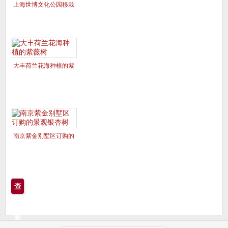
上海世博文化公园移栽
的美国红枫夕阳红、十
月光辉
大丰荷兰花海种植的紫
薇树
南京紫金别墅区订购的
景观银杏树
查
看
更