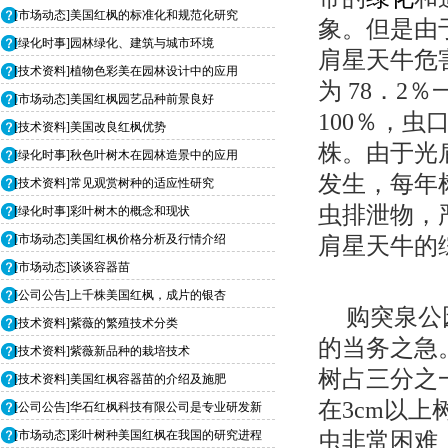
[市场动态]美国红枫的标准化和规范化研究
象。但是由
[绿化时事]园林绿化、建筑与城市环境
肩星天牛危
[技术资料]植物色彩美在园林设计中的应用
为 78．2％
[市场动态]美国红枫园艺品种前景良好
100％，虫
[技术资料]美国改良红枫优势
株。由于光
[绿化时事]秋色叶树木在园林造景中的应用
发生，每年
[技术资料]常见观赏树种的适应性研究
虫排泄物，
[绿化时事]彩叶树木的概念和现状
[市场动态]美国红枫价格分析及行情介绍
肩星天牛的
[市场动态]谈谈容器苗
[公司公告]上千株美国红枫，成片的银杏
购突泉公
[技术资料]紫薇的繁殖技术分类
的当务之急
[技术资料]紫薇新品种的栽培技术
树占三分之
[技术资料]美国红枫容器苗的介绍及施肥
在3cm以
[公司公告]华石红枫科技有限公司是专业研发新
[市场动态]彩叶树种美国红枫在我国的研究进程
虫非常困难