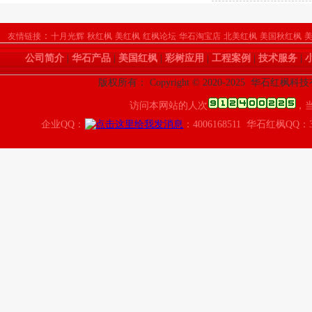
：
友情链接
十月光辉
秋红枫
美红枫
红枫论坛
华石淘宝店
北美红枫
美国秋红枫
公司简介
|
华石产品
|
美国红枫
|
彩树应用
|
工程案例
|
技术服务
|
版权所有： Copyright © 2020-2025 华石红枫
访问本网站的人次
，
企业QQ：
：4006168511 华石红枫QQ：3