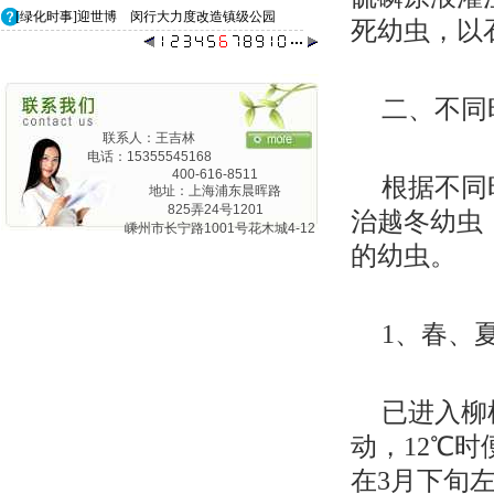
[绿化时事]迎世博 闵行大力度改造镇级公园
死幼虫，以
二、不同
联系人：王吉林
电话：15355545168
400-616-8511
根据不同
地址：上海浦东晨晖路
825弄24号1201
治越冬幼虫
嵊州市长宁路1001号花木城4-12
的幼虫。
1、春、
已进入柳
动，12℃
在3月下旬