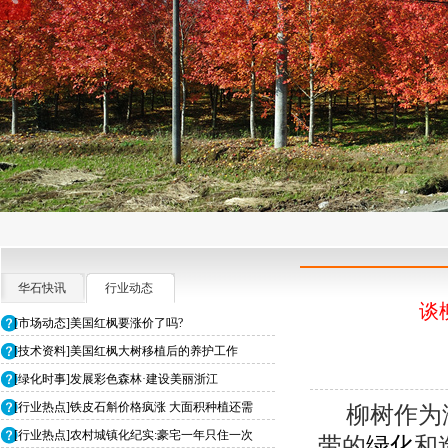
华石快讯
行业动态
谈
[市场动态]美国红枫要涨价了吗?
[技术资料]美国红枫大树移植后的养护工作
[绿化时事]发展彩色森林·建设美丽浙江
[行业热点]铁皮石斛价格疯涨 大面积种植还需
柳树作为
[行业热点]农村城镇化纪实:豪宅一年只住一次
带的
绿化
和