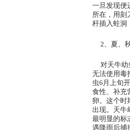
一旦发现便
所在，用刻
杆插入蛀洞
2、夏、
对天牛幼
无法使用毒
虫6月上旬
食性、补充
卵。这个时
出现。天牛
最明显的标
遇降雨后捕