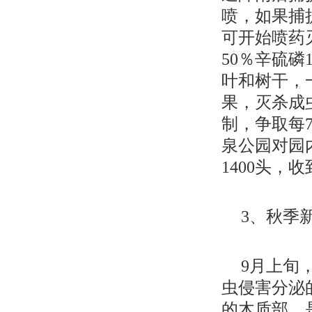
喷，如果捕
可开始喷药灭
50％辛硫磷
叶和树干，
果，灭杀成
制，争取每7
泉公园对园
1400头，
3、秋季
9月上旬
虫侵害分泌
的木质部，