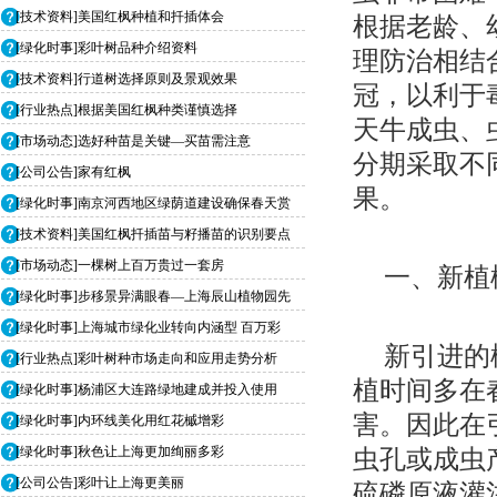
[技术资料]美国红枫种植和扦插体会
根据老龄、
[绿化时事]彩叶树品种介绍资料
理防治相结
[技术资料]行道树选择原则及景观效果
冠，以利于
[行业热点]根据美国红枫种类谨慎选择
天牛成虫、
[市场动态]选好种苗是关键—买苗需注意
分期采取不
[公司公告]家有红枫
果。
[绿化时事]南京河西地区绿荫道建设确保春天赏
[技术资料]美国红枫扦插苗与籽播苗的识别要点
[市场动态]一棵树上百万贵过一套房
一、新植
[绿化时事]步移景异满眼春—上海辰山植物园先
[绿化时事]上海城市绿化业转向内涵型 百万彩
新引进的
[行业热点]彩叶树种市场走向和应用走势分析
植时间多在
[绿化时事]杨浦区大连路绿地建成并投入使用
害。因此在
[绿化时事]内环线美化用红花槭增彩
[绿化时事]秋色让上海更加绚丽多彩
虫孔或成虫
[公司公告]彩叶让上海更美丽
硫磷原液灌