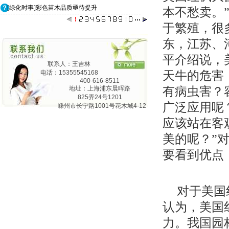
[绿化时事]彩色苗木品质亟待提升
本不愁卖。
于繁殖，很
东，江苏、
平介绍说，
联系人：王吉林
天牛的危害
电话：15355545168
400-616-8511
有病虫害？
地址：上海浦东晨晖路
825弄24号1201
广泛应用呢
嵊州市长宁路1001号花木城4-12
应该站在客
美的呢？”
要看到优点
对于美国
认为，美国
力。我国园