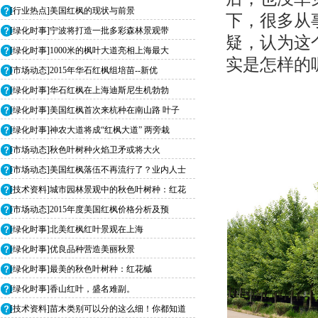
[行业热点]美国红枫的现状与前景
下，很多从
[绿化时事]宁波将打造一批多彩森林景观带
疑，认为这
[绿化时事]1000米的枫叶大道亮相上海最大
实是怎样的
[市场动态]2015年华石红枫组培苗--新优
[绿化时事]华石红枫在上海迪斯尼生机勃勃
[绿化时事]美国红枫首次来杭种在南山路 叶子
[绿化时事]神农大道将成“红枫大道” 两旁栽
[市场动态]秋色叶树种火焰卫矛或将大火
[市场动态]美国红枫落伍不再流行了？业内人士
[技术资料]城市园林景观中的秋色叶树种：红花
[市场动态]2015年度美国红枫价格分析及预
[绿化时事]北美红枫红叶景观在上海
[绿化时事]优良品种营造美丽秋景
[绿化时事]最美的秋色叶树种：红花槭
[绿化时事]香山红叶，盛名难副。
[技术资料]苗木类别可以分的这么细！你都知道