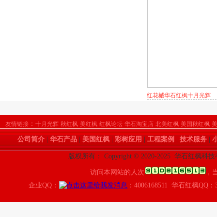
红花槭华石红枫十月光辉
：
友情链接
十月光辉
秋红枫
美红枫
红枫论坛
华石淘宝店
北美红枫
美国秋红枫
公司简介
|
华石产品
|
美国红枫
|
彩树应用
|
工程案例
|
技术服务
|
版权所有： Copyright © 2020-2025 华石红枫
访问本网站的人次
，
企业QQ：
：4006168511 华石红枫QQ：3