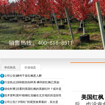
华石快讯
行业动态
[公司公告]嵊州千亩红枫惹人醉
[行业热点]深秋航拍别样美 嵊州的红枫已美如
[绿化时事]没看到美国红枫的美丽红叶？或许是
[技术资料]彩叶植物红花槭在北京地区的适应性
美国红枫
[公司公告]“夕阳红”的观赏效果最好，其次是
后，也没幸