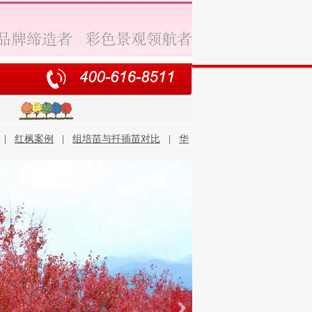
|
红枫案例
|
组培苗与扦插苗对比
|
华
石优势