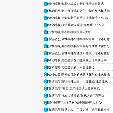
[绿化时事]华石红枫成为新时代行道树首选
[市场动态]新一代行道树之王：华石红枫和法桐
[绿化时事]上海迪斯尼对苗木挑选标准堪比“选
[绿化时事]政治局会议首提“绿色化”：“四化
[技术资料]华石红枫组培苗--优势
[市场动态]全世界都在种红枫组培苗，你还好意
[技术资料]美国红枫的组培苗与扦插苗优劣势分
[市场动态]全世界都在种夕阳红枫，你还好意思
[绿化时事]美国红枫在小区景观设计中的应用
[技术资料]美国红枫的田间管理要点
[公司公告]陈紫函饰演的秋意浓在华石红枫基地
[市场动态]彩叶树种之王——红花槭(北美红枫
[市场动态]‘密实’卫矛缔造沪上美丽秋色
[市场动态]神农大道将成“红枫大道” 两旁栽
[绿化时事]“上海的树”成全国最美“大树”之
[市场动态]眼见为实，手摸为准，感受真真实实