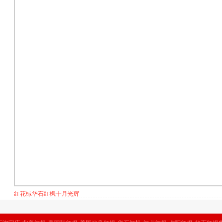
红花槭华石红枫十月光辉