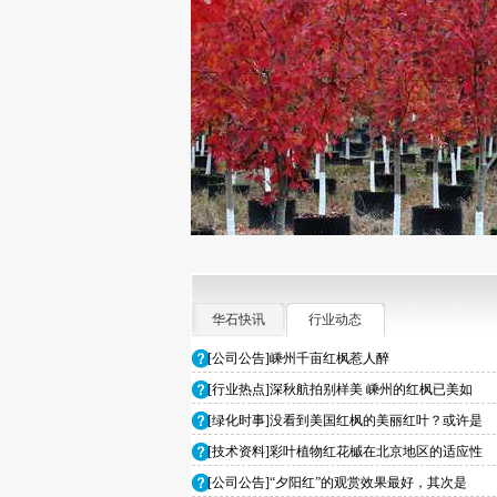
华石快讯
行业动态
[公司公告]嵊州千亩红枫惹人醉
[行业热点]深秋航拍别样美 嵊州的红枫已美如
[绿化时事]没看到美国红枫的美丽红叶？或许是
[技术资料]彩叶植物红花槭在北京地区的适应性
[公司公告]“夕阳红”的观赏效果最好，其次是