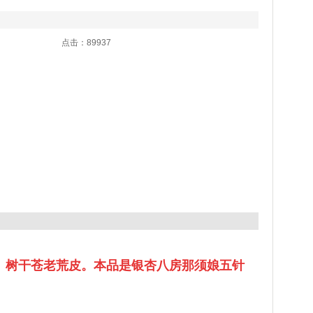
:40 点击：89937
。树干苍老荒皮。本品是
银杏八房那须娘五针