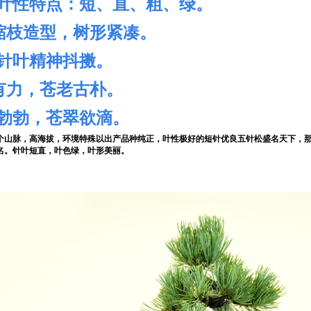
叶性特点：短、直、粗、绿。
于缩枝造型，树形紧凑。
针叶精神抖擞。
壮有力，苍老古朴。
勃勃，苍翠欲滴。
个山脉，高海拔，环境特殊以出产品种纯正，叶性极好的短针优良五针松盛名天下，
名。针叶短直，叶色绿，叶形美丽。