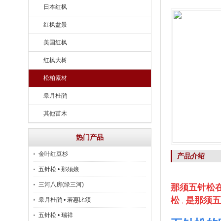
日本红枫
红枫盆景
美国红枫
红枫大树
松柏素材
皋月杜鹃
其他苗木
热门产品
金叶红豆杉
产品介绍
五针松 • 那须娘
三河八房(绿三河)
那须五针松
松
是
那须
五
皋月杜鹃 • 若惠比须
，
五针松 • 瑞祥