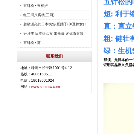
五针松的
五针松 • 玉桩姬
短: 利
红三河八房(红三河)
超级漂亮的日本枫:伊豆踊子(伊豆舞女)！
直：直立
姬月季 日本姬乙女 姬蔷薇 迷你微盆景
粗: 健
五针松 • 葵
绿：生机
联系我们
那须、是日本的一
证明其品质久负盛
地址：嵊州市长宁路1001号4-12
热线：4006168511
电话：18018601024
网站：
www.shmmw.com