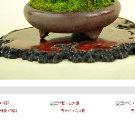
针松 • 瑞祥
五针松 • 右大臣
五